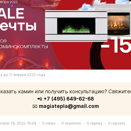
а до 11 января 2023 года
аказать камин или получить консультацию? Свяжитес
📲 
+7 (495) 649-62-68
📧 
magiatepla@gmail.com
mber 19, 2022, 15:04
0
views
0
reactions
0
replies
0
reposts