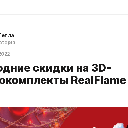
Тепла
tepla
2022
одние скидки на 3D-
окомплекты RealFlame