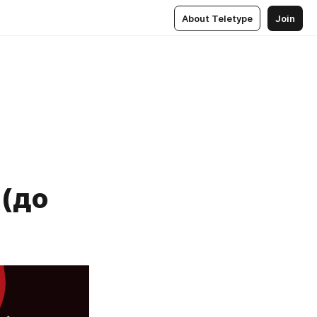
About Teletype
Join
 (до